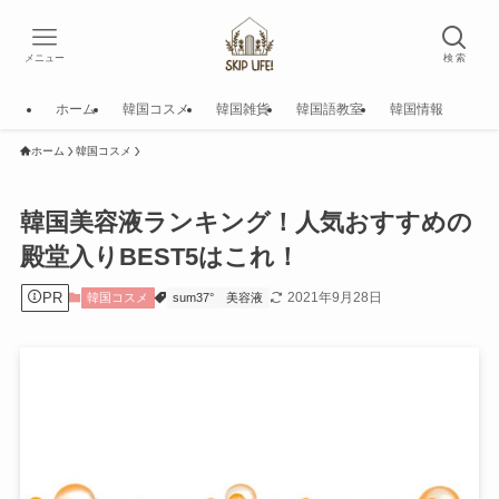
メニュー
検 索
ホーム
韓国コスメ
韓国雑貨
韓国語教室
韓国情報
ホーム
韓国コスメ
韓国美容液ランキング！人気おすすめの
殿堂入りBEST5はこれ！
PR
2021年9月28日
韓国コスメ
sum37°
美容液