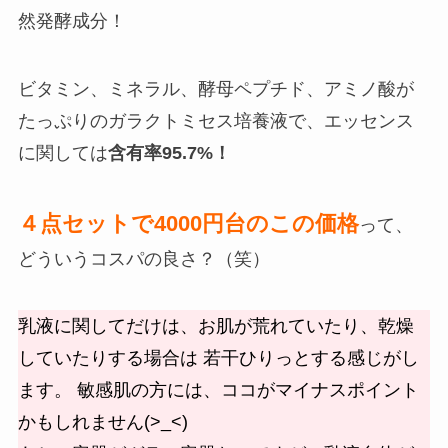
然発酵成分！
ビタミン、ミネラル、酵母ペプチド、アミノ酸が
たっぷりの
ガラクトミセス培養液
で、エッセンス
に関しては
含有率95.7%！
４点セットで4000円台のこの価格
って、
どういうコスパの良さ？（笑）
乳液に関してだけ
は、お肌が荒れていたり、乾燥
していたりする場合は 若干ひりっとする感じがし
ます。 敏感肌の方には、ココがマイナスポイント
かもしれません(>_<)