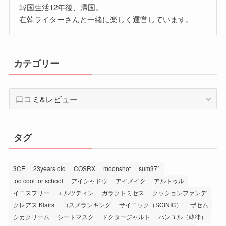
韓国生活12年後、帰国。
在韓ライターさんと一緒に楽しく運営しています。
カテゴリー
カ
テ
ゴ
リ
タグ
ー
3CE
23years old
COSRX
moonshot
sum37°
too cool for school
アイシャドウ
アイメイク
アルトゥル
イニスフリー
エルツティン
ガラクトミセス
クッションファンデ
クレアス Klairs
コスメランキング
サイニック（SCINIC）
ザセム
シカクリーム
シートマスク
ドクタージャルト
ハンユル（韓律）