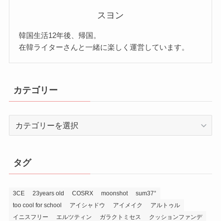
スヨン
韓国生活12年後、帰国。
在韓ライターさんと一緒に楽しく運営しています。
カテゴリー
カ
テ
ゴ
リ
タグ
ー
3CE
23years old
COSRX
moonshot
sum37°
too cool for school
アイシャドウ
アイメイク
アルトゥル
イニスフリー
エルツティン
ガラクトミセス
クッションファンデ