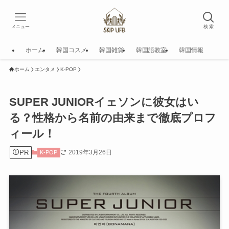
メニュー
検 索
ホーム
韓国コスメ
韓国雑貨
韓国語教室
韓国情報
ホーム
エンタメ
K-POP
SUPER JUNIORイェソンに彼女はい
る？性格から名前の由来まで徹底プロフ
ィール！
PR
2019年3月26日
K-POP