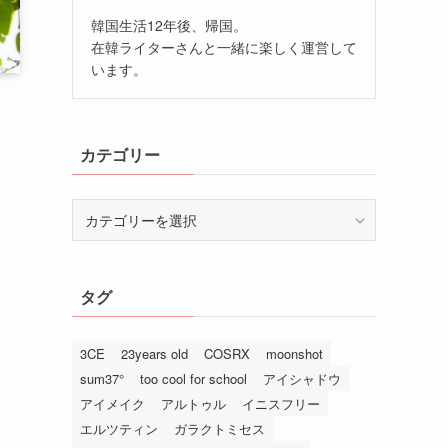
韓国生活12年後、帰国。
在韓ライターさんと一緒に楽しく運営して
います。
カテゴリー
カ
テ
ゴ
リ
タグ
ー
3CE
23years old
COSRX
moonshot
sum37°
too cool for school
アイシャドウ
アイメイク
アルトゥル
イニスフリー
エルツティン
ガラクトミセス