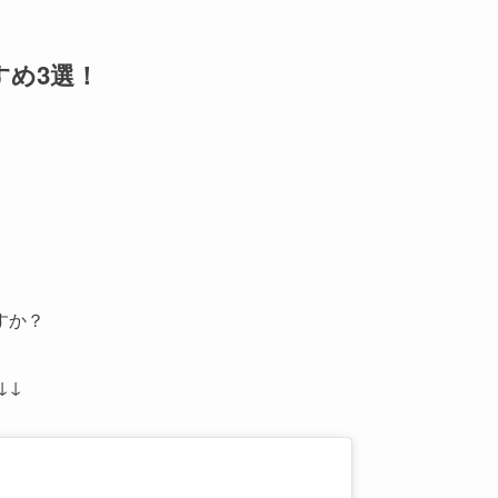
すめ3選！
すか？
↓↓