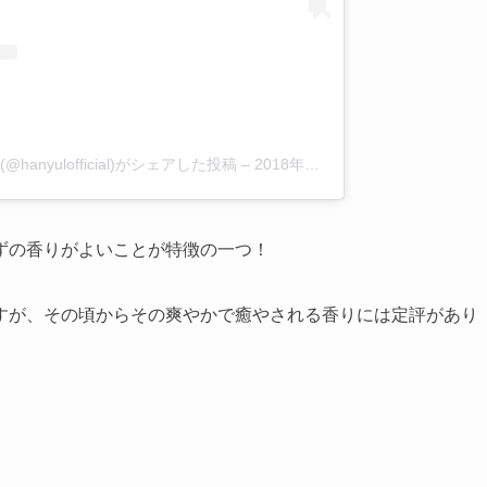
anyulofficial)がシェアした投稿
–
2018年10月月1日午前2時54分PDT
ず
の香りがよいこと
が特徴の一つ！
すが、その頃からその爽やかで癒やされる香りには定評があり