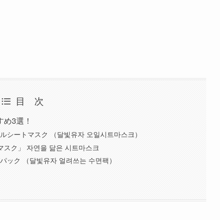
目 次
すめ3選！
ルシートマスク （달빛유자 오일시트마스크）
マスク」 자연을 닮은 시트마스크
パック （달빛유자 얼려쓰는 수면팩）