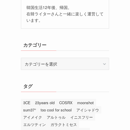
韓国生活12年後、帰国。
在韓ライターさんと一緒に楽しく運営して
います。
カテゴリー
カ
テ
ゴ
リ
タグ
ー
3CE
23years old
COSRX
moonshot
sum37°
too cool for school
アイシャドウ
アイメイク
アルトゥル
イニスフリー
エルツティン
ガラクトミセス